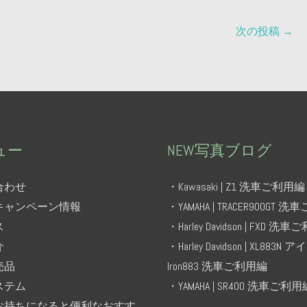
次の投稿
→
ュー
NEW写真ブログ
合わせ
・Kawasaki | Z1 洗車ご利用編
キャンペーン情報
・YAMAHA | TRACER900GT 
ス
・Harley Davidson | FXD 洗
介
・Harley Davidson | XL883N 
売品
Iron883 洗車ご利用編
ステム
・YAMAHA | SR400 洗車ご利用
お持ちになると便利なおすす