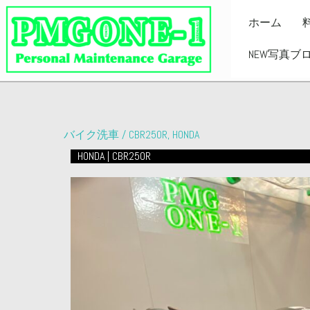
内
ホーム
容
を
NEW写真ブ
ス
キ
ッ
プ
バイク洗車
/
CBR250R
,
HONDA
HONDA | CBR250R