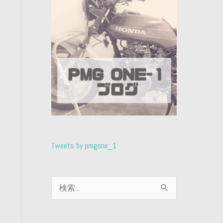
Tweets by pmgone_1
検
索
対