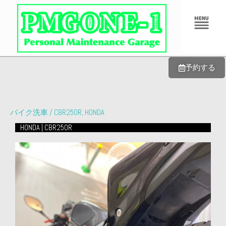
内
メ
容
ニ
ュ
を
ー
ス
キ
予約する
ッ
プ
バイク洗車
/
CBR250R
,
HONDA
HONDA | CBR250R