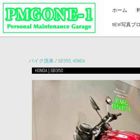
内
ホーム
容
を
NEW写真ブ
ス
キ
ッ
プ
バイク洗車
/
GB350
,
HONDA
HONDA | GB350