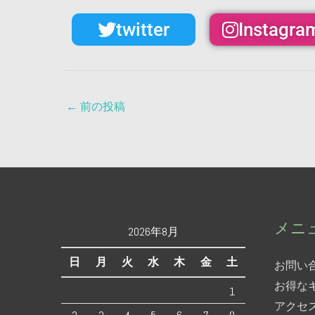
twitter
Instagra
←
前の投稿
メニ
2026年8月
日
月
火
水
木
金
土
お問い
お得な
1
アクセ