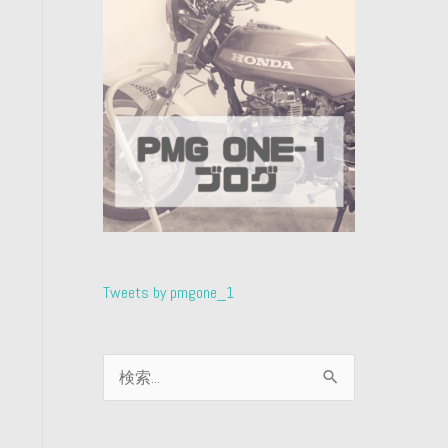
Tweets by pmgone_1
検
索
対