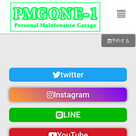
内
メ
容
ニ
ュ
を
ー
ス
キ
予約する
ッ
プ
twitter
Instagram
LINE
YouTube