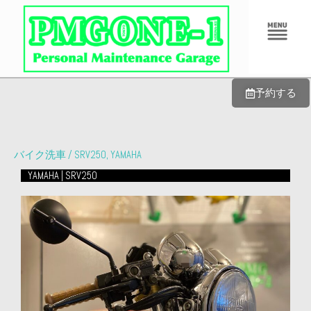
内
メ
容
ニ
ュ
を
ー
ス
キ
予約する
ッ
プ
バイク洗車
/
SRV250
,
YAMAHA
YAMAHA | SRV250