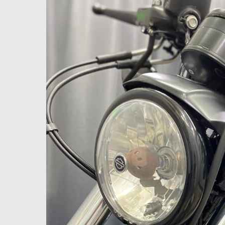
Davidson
|
XL883N
ア
イ
ア
ン
Iron883
洗
車
ご
利
用
編