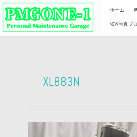
内
ホーム
容
を
NEW写真ブ
ス
キ
ッ
プ
XL883N
・
Harley