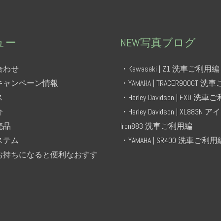
ュー
NEW写真ブログ
合わせ
・Kawasaki | Z1 洗車ご利用編
キャンペーン情報
・YAMAHA | TRACER900GT 
ス
・Harley Davidson | FXD 洗
介
・Harley Davidson | XL883N 
売品
Iron883 洗車ご利用編
ステム
・YAMAHA | SR400 洗車ご利用
お持ちになると便利なおすす
！