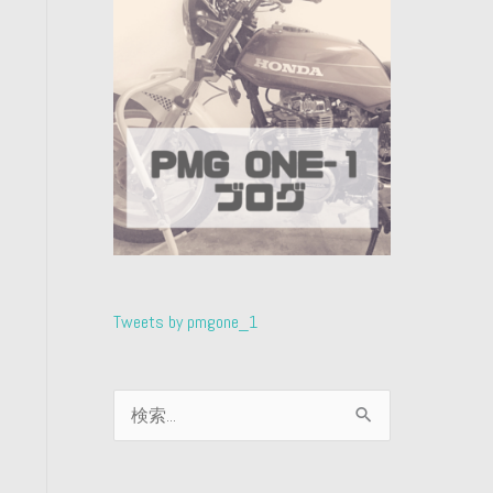
Tweets by pmgone_1
検
索
対